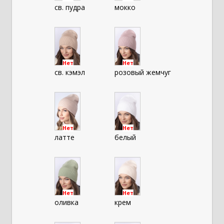
св. пудра
мокко
Нет
Нет
св. кэмэл
розовый жемчуг
Нет
Нет
латте
белый
Нет
Нет
оливка
крем