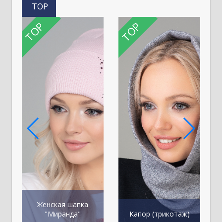
TOP
TOP
TOP
Женская шапка
"Миранда"
Капор (трикотаж)