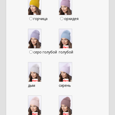
горчица
орхидея
Нет
серо голубой
голубой
Нет
Нет
дым
сирень
Нет
Нет