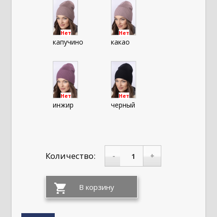
Нет
Нет
капучино
какао
Нет
Нет
инжир
черный
Количество:
-
+