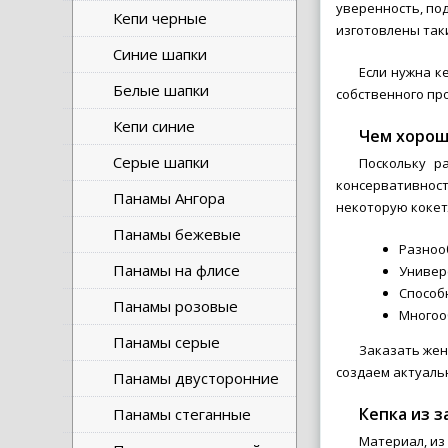
уверенность, по
Кепи черные
изготовлены так
Синие шапки
Если нужна к
Белые шапки
собственного пр
Кепи синие
Чем хорош
Серые шапки
Поскольку р
консервативност
Панамы Ангора
некоторую кокет
Панамы бежевые
Разноо
Панамы на флисе
Универс
Способн
Панамы розовые
Многоо
Панамы серые
Заказать жен
создаем актуаль
Панамы двусторонние
Кепка из з
Панамы стеганные
Материал, из