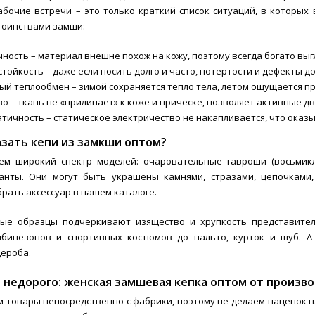
абочие встречи – это только краткий список ситуаций, в которы
тоинствами замши:
ность – материал внешне похож на кожу, поэтому всегда богато выг
тойкость – даже если носить долго и часто, потертости и дефекты д
ый теплообмен – зимой сохраняется тепло тела, летом ощущается пр
о – ткань не «прилипает» к коже и прическе, позволяет активные д
тичность – статическое электричество не накапливается, что оказ
азать кепи из замкши оптом?
ем широкий спектр моделей: очаровательные гавроши (восьмикли
анты. Они могут быть украшены камнями, стразами, цепочками
рать аксессуар в нашем каталоге.
ые образцы подчеркивают изящество и хрупкость представител
мбинезонов и спортивных костюмов до пальто, курток и шуб. А
ероба.
 недорого: женская замшевая кепка оптом от произво
 товары непосредственно с фабрики, поэтому не делаем наценок на 