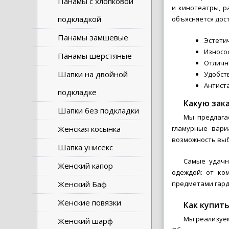
Панамы с хлопковой
и кинотеатры, р
подкладкой
объясняется дос
Панамы замшевые
Эстетич
Износос
Панамы шерстяные
Отличн
Шапки на двойной
Удобств
Антиста
подкладке
Какую зак
Шапки без подкладки
Мы предлага
Женская косынка
гламурные вари
возможность выб
Шапка унисекс
Самые удачн
Женский капор
одеждой: от ко
Женский Баф
предметами гард
Женские повязки
Как купить
Мы реализуем
Женский шарф