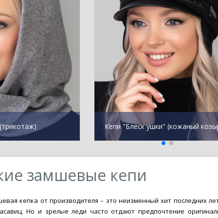
(трикотаж)
Кепи "Блеск ушки" (кожаный козы
кие замшевые кепи
евая кепка от производителя – это неизменный хит последних лет
асавиц. Но и зрелые леди часто отдают предпочтение оригинал