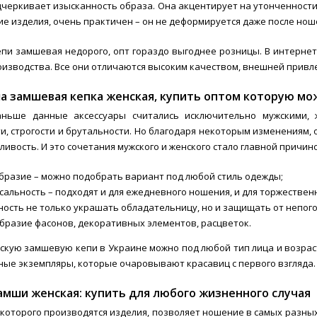
дчеркивает изысканность образа. Она акцентирует на утонченности 
ие изделия, очень практичен – он не деформируется даже после но
епи замшевая недорого, опт гораздо выгоднее розницы. В интернет-
оизводства. Все они отличаются высоким качеством, внешней привл
а замшевая кепка женская, купить оптом которую мож
аньше данные аксессуары считались исключительно мужскими,
и, строгости и брутальности. Но благодаря некоторым изменениям, 
ливость. И это сочетания мужского и женского стало главной причи
бразие – можно подобрать вариант под любой стиль одежды;
альность – подходят и для ежедневного ношения, и для торжествен
ость не только украшать обладательницу, но и защищать от непого
бразие фасонов, декоративных элементов, расцветок.
скую замшевую кепи в Украине можно под любой тип лица и возра
ные экземпляры, которые очаровывают красавиц с первого взгляда.
амши женская: купить для любого жизненного случая
 которого производятся изделия, позволяет ношение в самых разных