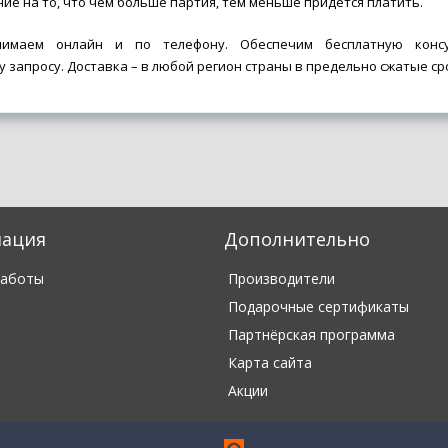
ие на то, что чем больше партия, тем меньше придется платить.
нимаем онлайн и по телефону. Обеспечим бесплатную консу
 запросу. Доставка – в любой регион страны в предельно сжатые ср
ация
Дополнительно
работы
Производители
Подарочные сертификаты
Партнёрская программа
Карта сайта
Акции