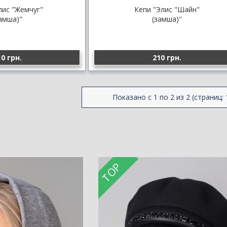
лис "Жемчуг"
Кепи "Элис "Шайн"
амша)"
(замша)"
0 грн.
210 грн.
Показано с 1 по 2 из 2 (страниц: 
TOP