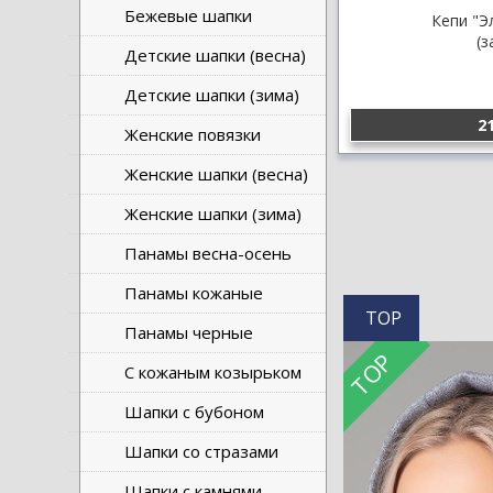
Бежевые шапки
Кепи "Э
(з
Детские шапки (весна)
Детские шапки (зима)
21
Женские повязки
Женские шапки (весна)
Женские шапки (зима)
Панамы весна-осень
Панамы кожаные
TOP
Панамы черные
TOP
С кожаным козырьком
Шапки с бубоном
Шапки со стразами
Шапки с камнями