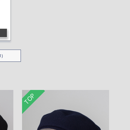
1)
TOP
TO