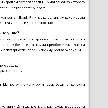
и хорошем вкусе владелицы. А материал, из которого
шения под проливным дождем.
магазине «Shapki Flirt» представлены лучшие модели
екательностью и долговечностью.
но у нас?
 женские варианты сохранили некоторые признаки
они стали более элегантными, приобрели изящество и
ной популярности кепок. Их преимущества очевидны:
ного выхода;
ды, согревать;
ст. Мы постоянно мониторим новые фэшн-тенденции и
 условиях. Длительные прогулки, походы в рестораны