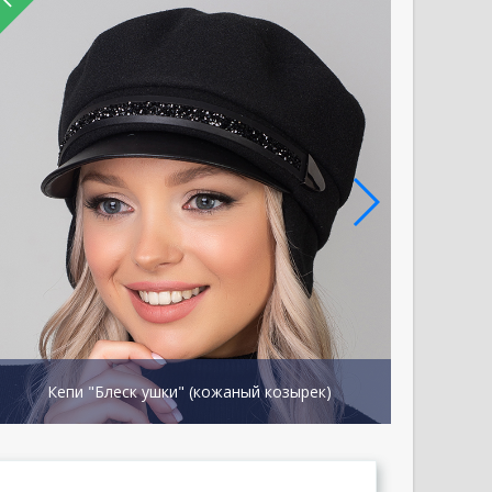
Кепи "Блеск ушки" (кожаный козырек)
Кеп