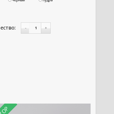
ество:
-
+
TOP
TOP