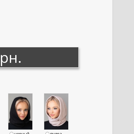
грн.
черный
пудра