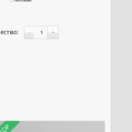
ество:
-
+
TOP
TOP