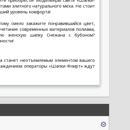
ите приобрести! Модельеры сайта «Шапки-
тами элитного натурального меха. Не стоит
сший уровень комфорта!
тому смело закажите понравившийся цвет,
очетание современных материалов полиама,
лую женскую шапку Снежана с бубоном
?
ности!
а
станет неотъемлемым элементом вашего
аслаждением: операторы «Шапки-Флирт» ждут