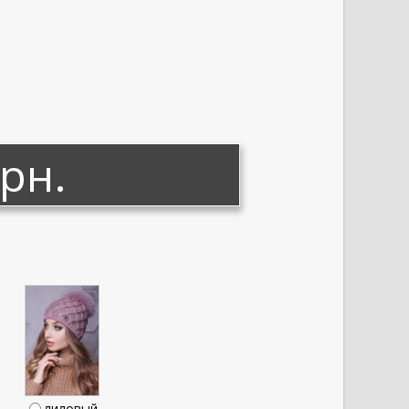
грн.
лиловый