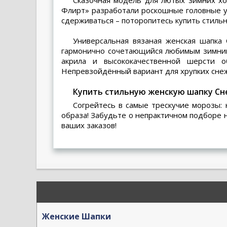
Сказочная модель для лютых зимних х
Флирт» разработали роскошные головные уб
сдерживаться – поторопитесь
купить стиль
Универсальная
вязаная женская шапка
гармонично сочетающийся любимым зимним 
акрила и высококачественной шерсти 
Непревзойдённый вариант для хрупких снеж
Купить стильную женскую шапку Сн
Согрейтесь в самые трескучие морозы:
образа! Забудьте о непрактичном подборе 
ваших заказов!
Женские Шапки