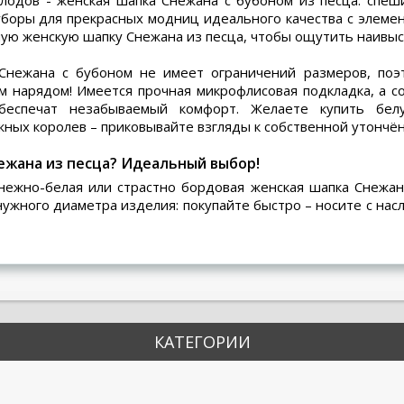
олодов -
женская шапка Снежана с бубоном из песца
: спеш
оры для прекрасных модниц идеального качества с элемен
ную женскую шапку Снежана из песца
, чтобы ощутить наивы
 Снежана с бубоном
не имеет ограничений размеров, поэ
нарядом! Имеется прочная микрофлисовая подкладка, а с
обеспечат незабываемый комфорт. Желаете
купить бе
ных королев – приковывайте взгляды к собственной утончён
ежана из песца? Идеальный выбор!
 нежно-белая или страстно
бордовая женская шапка Снежан
нужного диаметра изделия: покупайте быстро – носите с н
КАТЕГОРИИ