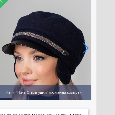
Кепи "Ника Стиль ушки" (кожаный козырек)