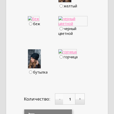
желтый
беж
черный
цветной
горчица
бутылка
Количество:
-
+