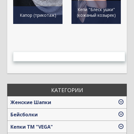
Кепи "Блеск ушки"
К
Капор (трикотаж)
(кожаный козырек)
КАТЕГОРИИ
Женские Шапки
Бейсболки
Кепки TM "VEGA"