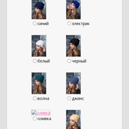
синий
электрик
белый
черный
волна
джинс
оливка