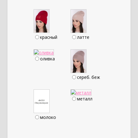
красный
латте
оливка
сереб. беж
металл
молоко