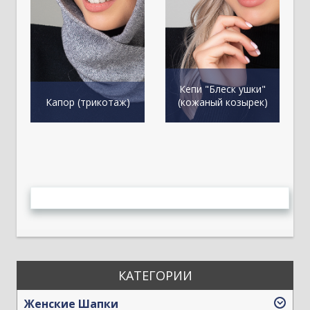
Кепи "Блеск ушки"
К
Капор (трикотаж)
(кожаный козырек)
КАТЕГОРИИ
Женские Шапки