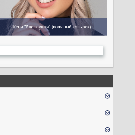
Кепи "Блеск ушки" (кожаный козырек)
Кеп