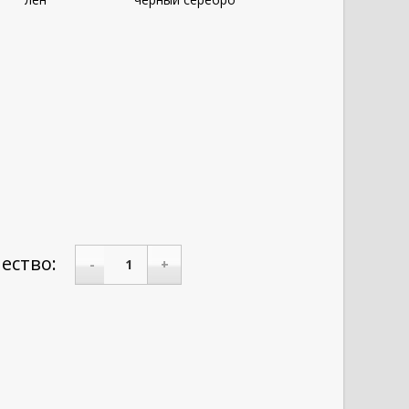
ество:
-
+