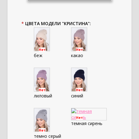
*
ЦВЕТА МОДЕЛИ "КРИСТИНА":
Нет
Нет
беж
какао
Нет
Нет
лиловый
синий
Нет
темная сирень
Нет
темно серый