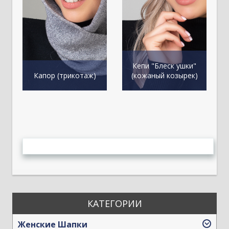
Кепи "Блеск ушки"
К
Капор (трикотаж)
(кожаный козырек)
КАТЕГОРИИ
Женские Шапки