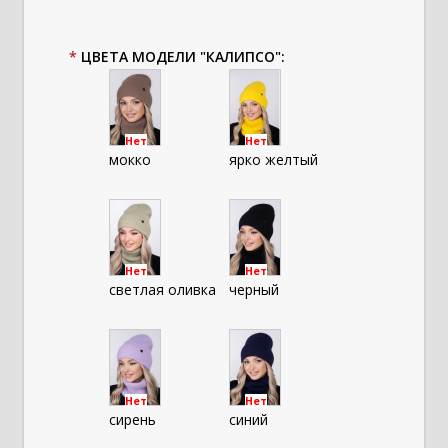
*
ЦВЕТА МОДЕЛИ "КАЛИПСО":
Нет
Нет
мокко
ярко желтый
Нет
Нет
светлая оливка
черный
Нет
Нет
сирень
синий