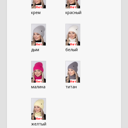
Нет
Нет
крем
красный
Нет
Нет
дым
белый
Нет
Нет
малина
титан
Нет
желтый