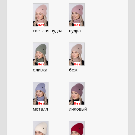
Нет
Нет
светлая пудра
пудра
Нет
Нет
оливка
беж
Нет
Нет
металл
лиловый