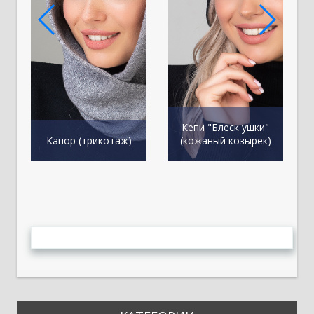
Кепи "Блеск ушки"
К
Капор (трикотаж)
(кожаный козырек)