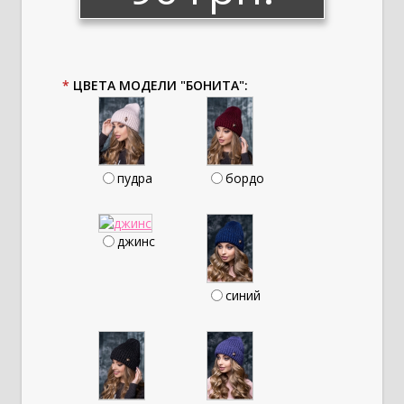
*
ЦВЕТА МОДЕЛИ "БОНИТА":
пудра
бордо
джинс
синий