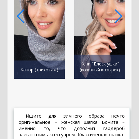
Кепи "Блеск ушки"
К
Капор (трикотаж)
(кожаный козырек)
Ищите для зимнего образа нечто
оригинальное –
женская шапка Бонита
–
именно то, что дополнит гардероб
элегантным аксессуаром. Классическая шапка-