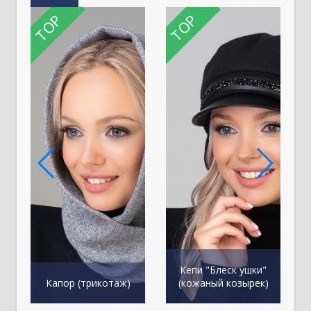
TOP
TOP
Кепи "Блеск ушки"
К
Капор (трикотаж)
(кожаный козырек)