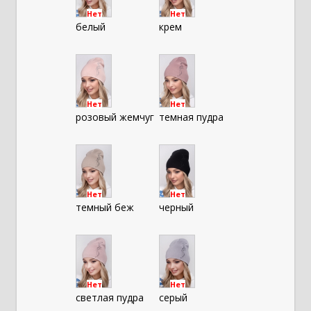
Нет
Нет
белый
крем
Нет
Нет
розовый жемчуг
темная пудра
Нет
Нет
темный беж
черный
Нет
Нет
светлая пудра
серый