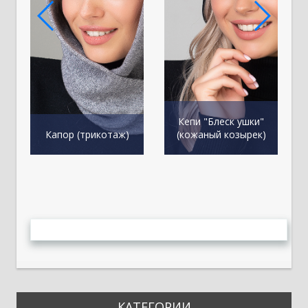
Кепи "Блеск ушки"
К
Капор (трикотаж)
(кожаный козырек)
КАТЕГОРИИ