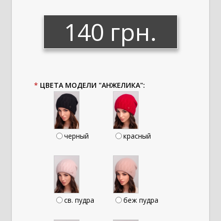
140 грн.
*
ЦВЕТА МОДЕЛИ "АНЖЕЛИКА":
черный
красный
св. пудра
беж пудра