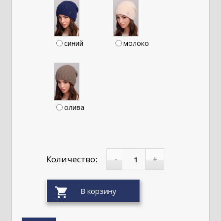
синий
молоко
олива
Количество:
-
+