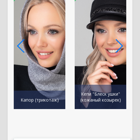
Кепи "Блеск ушки"
К
Капор (трикотаж)
(кожаный козырек)