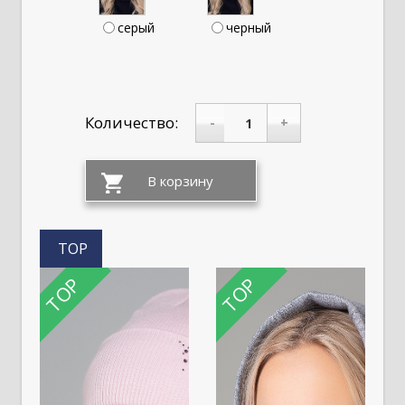
серый
черный
Количество:
-
+
TOP
TOP
TOP