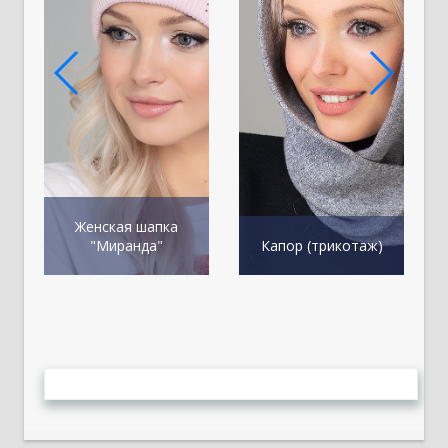
Женская шапка
"Миранда"
Капор (трикотаж)