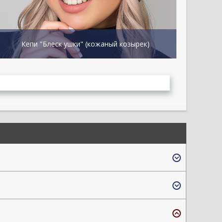
Кепи "Блеск ушки" (кожаный козырек)
Кеп