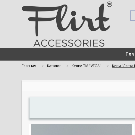
Гла
Главная
Каталог
Кепки TM "VEGA"
Кепи "Лэвэл 